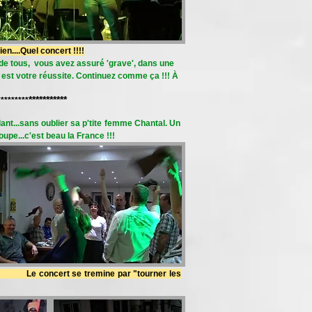
en....Quel concert !!!!
 de tous, vous avez assuré 'grave', dans une
 est votre réussite. Continuez comme ça !!! À
***********
*********
ant...sans oublier sa p'tite femme Chantal. Un
oupe...c'est beau la France !!!
ncert se tremine par "tourner les