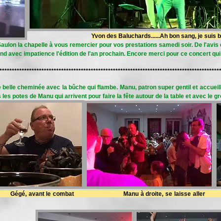
Yvon des Baluchards......Ah bon sang, je suis bi
Saulon la chapelle à vous remercier pour vos prestations samedi soir. De l'avis
d avec impatience l'édition de l'an prochain. Encore merci pour ce concert qui
*****************************************************************************************
e belle cheminée avec la bûche qui flambe. Manu, patron super gentil et accueill
les potes de Manu qui arrivent pour faire la fête autour de la table et avec le gr
é, avant le combat Manu à droite, se laisse aller Le co