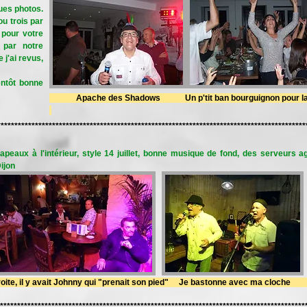
ues photos.
u trois par
 pour votre
 par notre
 j'ai revus,
ntôt bonne
Apache des Shadows Un p'tit ban bourguignon pour la fê
******************************************************************************************
peaux à l'intérieur, style 14 juillet, bonne musique de fond, des serveurs ag
ijon
l y avait Johnny qui "prenait son pied" Je bastonne avec ma cloche
*****************************************************************************************