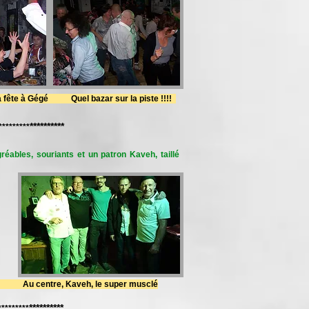
te à Gégé Quel bazar sur la piste !!!!
**********
*********
réables, souriants et un patron Kaveh, taillé
 Au centre, Kaveh, le super musclé
**********
*********