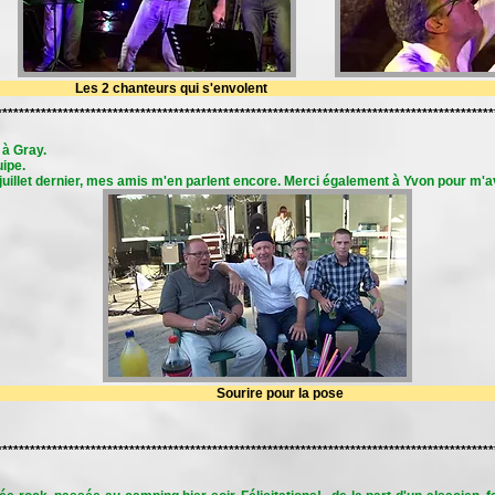
landais Les 2 chanteurs qui s'envolent 
******************************************************************************************
 à Gray.
uipe.
juillet dernier, mes amis m'en parlent encore. Merci également à Yvon pour m'av
filles!! Sourire pour la pose Mo
******************************************************************************************