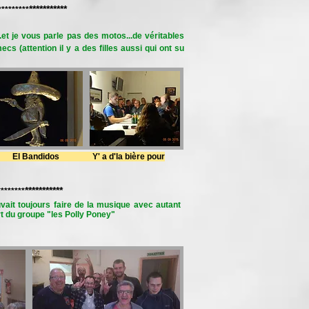
***********
*********
t je vous parle pas des motos...de véritables
cs (attention il y a des filles aussi qui ont su
 El Bandidos Y' a d'la bière pour
***********
********
t toujours faire de la musique avec autant
rt du groupe "les
Polly Poney
"