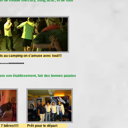
fan de freddie mercury, sting, acdc, et de tous
camping on s'amuse avec tout!!!
***********
******
dans son établissement, fait des bonnes patates
 bières!!!! Prêt pour le départ