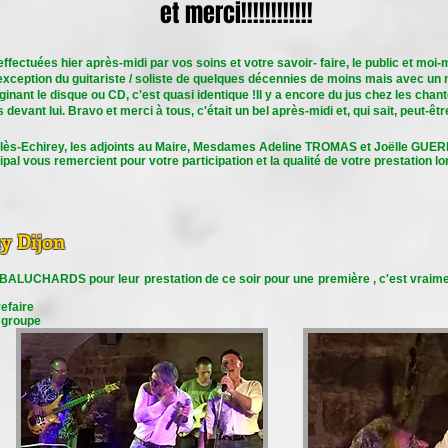
et merci!!!!!!!!!!!!
effectuées hier après-midi par vos soins et votre savoir- faire, le public et m
exception du guitariste / soliste de quelques décennies de moins mais avec un 
ant le disque ou CD, c'est quasi identique !Il y a encore du jus chez les chanteur
devant lui. Bravo et merci à tous, c'était un bel après-midi et, qui sait, peut-ê
ès-Echirey, les adjoints au Maire, Mesdames Adeline TROMAS et Joëlle GUERI
al vous remercient pour votre participation et la qualité de votre prestation l
ny Dijon
LUCHARDS pour leur prestation de ce soir pour une première , c'est vraimen
refaire
r groupe