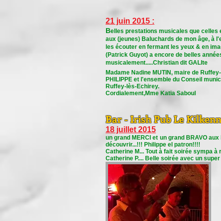
21 juin 2015 :
B
elles prestations musicales que celles 
aux (jeunes) Baluchards de mon âge, à l'
les écouter en fermant les yeux & en imagin
(Patrick Guyot) a encore de belles années 
musicalement.....Christian dit GALIte
Madame Nadine MUTIN, maire de Ruffey-l
PHILIPPE et l'ensemble du Conseil municip
Ruffey-lès-Echirey.
Cordialement,Mme Katia Saboul
Bar - Irish Pub Le Kilken
18 juillet 2015
un grand MERCI et un grand BRAVO aux BA
découvrir...!!! Philippe el patron!!!!
Catherine M... Tout à fait soirée sympa à 
Catherine P.... Belle soirée avec un supe