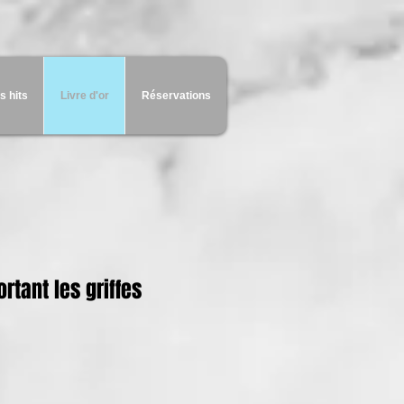
s hits
Livre d'or
Réservations
rtant les griffes