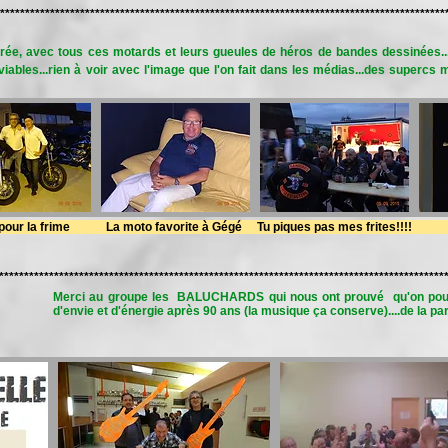
*****************************************************************************************
ée, avec tous ces motards et leurs gueules de héros de bandes dessinées...e
iables...rien à voir avec l'image que l'on fait dans les médias...des supercs me
 la frime La moto favorite à Gégé Tu piques pas mes frites!!!!
*****************************************************************************************
Merci au groupe les BALUCHARDS qui nous ont prouvé qu'on pouvai
d'envie et d'énergie après 90 ans (la musique ça conserve)....de la pa