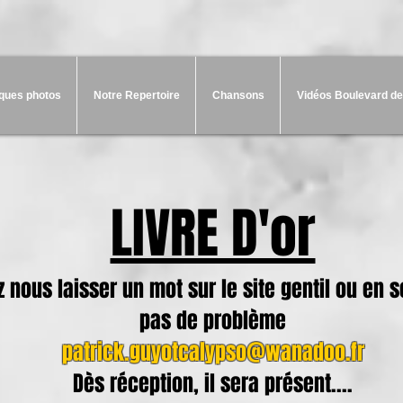
ques photos
Notre Repertoire
Chansons
Vidéos Boulevard de
LIVRE D'or
 nous laisser un mot sur le site gentil ou en so
pas de problème
patrick.guyotcalypso@wanadoo.fr
Dès réception, il sera présent....