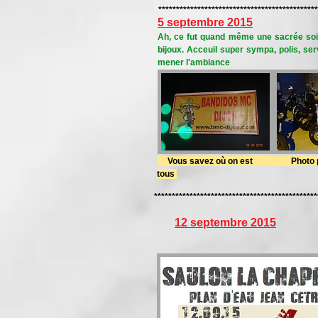
*********************************************
5 septembre 2015
Ah, ce fut quand même une sacrée soir
bijoux. Acceuil super sympa, polis, serv
mener l'ambiance
Vous savez où on est Photo pour
tous
**********************************************
12 septembre 2015