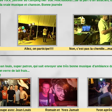
ée rock, passée au camping hier soir. Félicitations!...de la part d'un alsacien, 
t la vraie musique et chanson. Bonne journée
Allez, on participe!!!! Non, c'est pas la chenille....mais au 
******************************************************************************************
Jean louis, super patron, qui sait envoyer une très bonne musique d'ambiance 
verre de lait frais...
!
e groupe avec Jean Louis Romain et Yves Jamait Yvon après 7