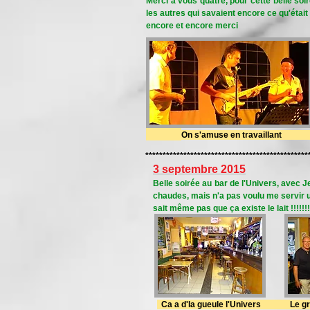
Merci à vous quatre, pour cette belle soir
les autres qui savaient encore ce qu'étai
encore et encore merci
On s'amuse en travaillant 
***********************************************
3 septembre 2015
Belle soirée au bar de l'Univers, avec 
chaudes, mais n'a pas voulu me servir un 
sait même pas que ça existe le lait !!!!!!!
Ca a d'la gueule l'Univers L