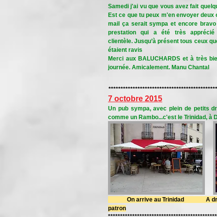
Samedi j'ai vu que vous avez fait quelq
Est ce que tu peux m'en envoyer deux o
mail ça serait sympa et encore bravo
prestation qui a été très apprécié
clientèle. Jusqu’à présent tous ceux que
étaient ravis
Merci aux BALUCHARDS et à très bie
journée. Amicalement. Manu Chantal
********************************************
7 octobre 2015
Un pub sympa, avec plein de petits dra
comme un Rambo...c'est le Trinidad, à D
On arrive au Trinidad A droite, i
patron
*********************************************