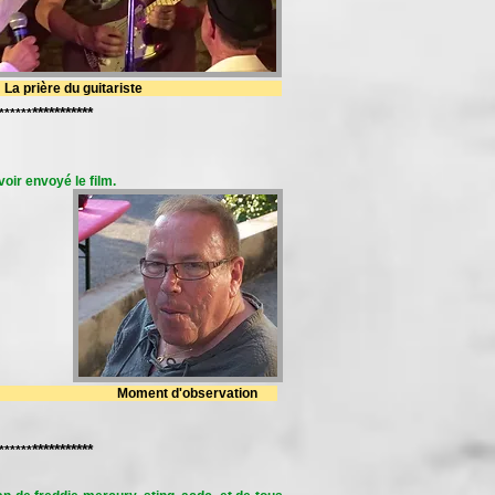
La prière du guitariste
***********
******
oir envoyé le film.
ment d'observation
***********
******