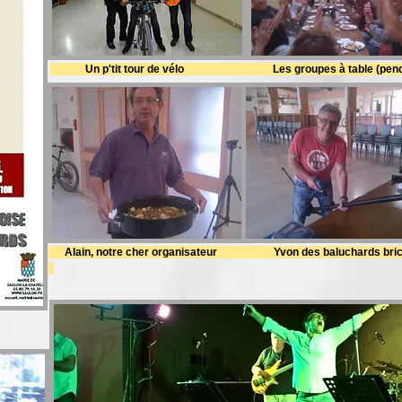
Un p'tit tour de vélo
Les groupes à table (pend
Alain, notre cher organisateur Yvon des baluchards bric